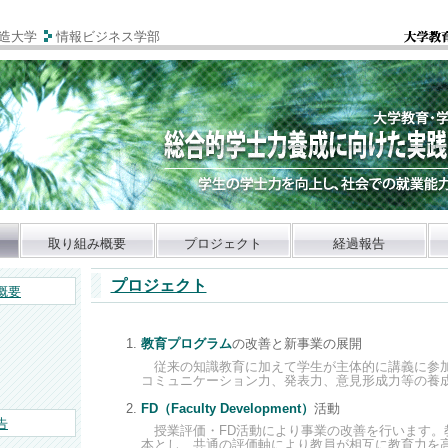
造大学
情報ビジネス学部
取り組み概要
プロジェクト
経過報告
プロジェクト
概要
教育プログラム
の改善と新事業の展開
従来の知識教育に加えて学生が主体的に講義に参
コミュニケーション力、発表力、意見形成力等の養
FD（Faculty Development）
活動
告
授業評価・FD活動により事業の改善を行います。
本とし、共通の評価軸により教員が相互に教育力を